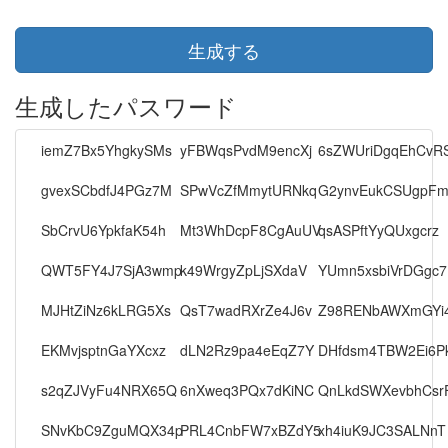
生成する
生成したパスワード
iemZ7Bx5YhgkySMs
yFBWqsPvdM9encXj
6sZWUriDgqEhCvR
gvexSCbdfJ4PGz7M
SPwVcZfMmytURNkq
G2ynvEukCSUgpF
SbCrvU6YpkfaK54h
Mt3WhDcpF8CgAuUV
qsASPftYyQUxgcrz
QWT5FY4J7SjA3wmp
k49WrgyZpLjSXdaV
YUmn5xsbiVrDGgc7
MJHtZiNz6kLRG5Xs
QsT7wadRXrZe4J6v
Z98RENbAWXmGYi
EKMvjsptnGaYXcxz
dLN2Rz9pa4eEqZ7Y
DHfdsm4TBW2Ei6P
s2qZJVyFu4NRX65Q
6nXweq3PQx7dKiNC
QnLkdSWXevbhCsr
SNvKbC9ZguMQX34p
PRL4CnbFW7xBZdY5
xh4iuK9JC3SALNnT