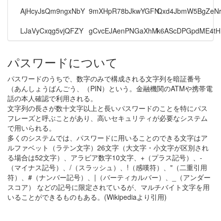
AjHcyJsQm9ngxNbY
9mXHpR78bJkwYGFN
Qxd4JbmW5BgZeNr
LJaVyCxqg5vjQFZY
gCvcEJAenPNGaXhM
k6AScDPGpdME4t
パスワードについて
パスワードのうちで、数字のみで構成される文字列を暗証番号
（あんしょうばんごう、（PIN）という。金融機関のATMや携帯電
話の本人確認で利用される。
文字列の長さが数十文字以上と長いパスワードのことを特にパス
フレーズと呼ぶことがあり、高いセキュリティが必要なシステム
で用いられる。
多くのシステムでは、パスワードに用いることのできる文字はア
ルファベット（ラテン文字）26文字（大文字・小文字が区別され
る場合は52文字）、アラビア数字10文字、+（プラス記号）、-
（マイナス記号）、/（スラッシュ）、!（感嘆符）、"（二重引用
符）、#（ナンバー記号）、|（バーティカルバー）、_（アンダー
スコア） などの記号に限定されているが、マルチバイト文字を用
いることができるものもある。(Wikipediaより引用)