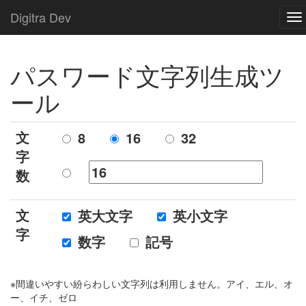
Digitra Dev
To
na
パスワード文字列生成ツ
ール
文
8
16
32
字
数
文
英大文字
英小文字
字
数字
記号
※間違いやすい紛らわしい文字列は利用しません。アイ、エル、オ
ー、イチ、ゼロ